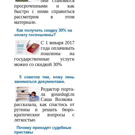
они становятся
просроченными и как
быстро с ними справиться
рассмотрим в этом
материале.
Как получить скидку 30% на
оплату госпош­лины?
С 1 января 2017
года оплачивать
пошлины на
государственные услуги
можно со скидкой 30%
5 советов тем, кому лень
заниматься документами.
Редактор порта­
ла
gosuslugi
.
ru
Саша
Волкова
рассказала, как спастись от
рутины и решать бюро­
кратические вопросы с
легкостью
Почему приходят судебные
приставы