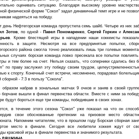
нтально оценивать ситуацию. Благодаря высокому уровню мастерств
ной физической форме "Сокол" задал динамичный темп игре и не позво
никам надеяться на победу.
т день Нефтегорская команда пропустила семь шайб. Четыре из них за
ил Зотов
, по одной -
Павел Пономаренко
,
Сергей Горкин
и
Алекса
орьев
. Кроме блестящей игры в нападении наши хоккеисты показал
енность в защите. Несмотря на все предпринятые попытки, сбор
горского района смогла точно реализовать лишь три голевых момента
ьных случаях борская команда ловко пресекала все попытки повлиять
гры и тем более на счет. Нельзя сказать, что соперники сдались без б
л" по праву заслужил эту победу своим трудом, целеустремленность
ью к спорту. Конечный счет встречи, несомненно, порадовал болельщи
 сборной - 7:3 в пользу "Сокола".
 образом набрав в зональных матчах 9 очков и заняв в своей группе
 борчане вышли в финал первенства области. Вместе с ними за побед
ре будут бороться еще три команды, победившие в своих зонах.
тся, в течение этого сезона "Сокол" уже показал на что он способ
вердив свои обоснованные претензии на призовое место областн
оната. Напомним читателям, что в прошлом году Борская сборная зан
ертое место в финале. Сегодня все любители хоккея ждут от св
ды красивой игры в финале первенства и значимого результата.