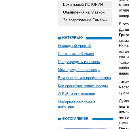
Вехи нашей ИСТОРИИ
моме
отлич
Обьявления на главной
сопер
За возрождение Самарки
В это
Дани
Григ
ИНТЕРВЬЮ
слаж
Рекордный урожай
Нефте
остал
Сеять стали больше
ход и
Предупредить и помочь
"Соко
любов
Молодому специалисту
нашей
Вакцинация как профилактика
Таким
Как сработали животноводы
место
турни
О ВИЧ и его лечении
Думае
Мусорная реформа в
действии
подт
чемпи
четв
ФОТОГАЛЕРЕЯ
коман