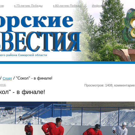
тов
к 75-летию Победы
к 80-летию Победы
Информер
кого района Самарской области
"Сокол" - в финале!
Спорт
2016
Просмотров: 1408, комментарие
кол" - в финале!