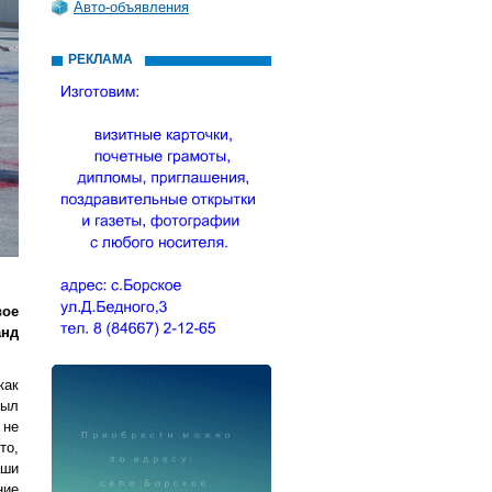
Авто-объявления
РЕКЛАМА
вое
анд
как
был
 не
то,
аши
ние