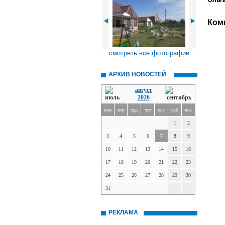
Ольг
Ком
смотреть все фотографии
АРХИВ НОВОСТЕЙ
август
2026
пон
втр
срд
чет
пят
суб
вск
1
2
3
4
5
6
7
8
9
10
11
12
13
14
15
16
17
18
19
20
21
22
23
24
25
26
27
28
29
30
31
РЕКЛАМА