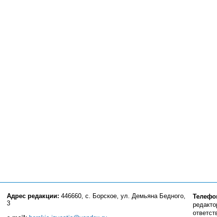
Адрес редакции:
446660, с. Борское, ул. Демьяна Бедного,
Телефо
3
редактор
ответст