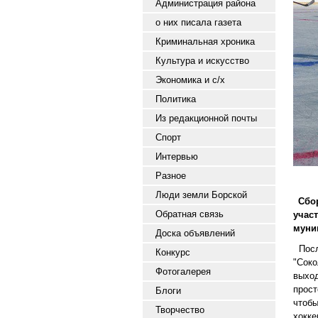
Администрация района
о них писала газета
Криминальная хроника
Культура и искусство
Экономика и с/х
Политика
Из редакционной почты
Спорт
Интервью
Разное
Люди земли Борской
Сбор
Обратная связь
учас
муни
Доска объявлений
Пос
Конкурс
"Сок
Фотогалерея
выход
прост
Блоги
чтоб
Творчество
хокк