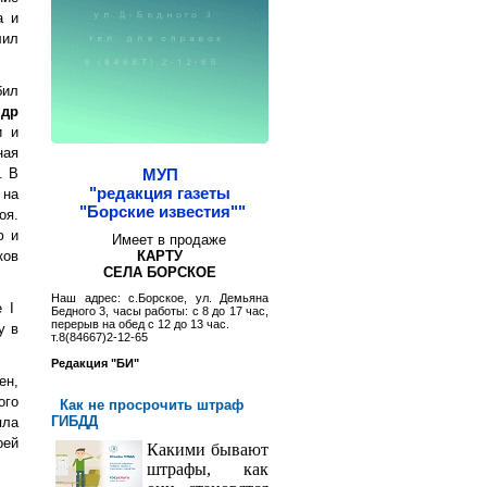
а и
лил
бил
ндр
и и
ная
. В
МУП
"редакция газеты
 на
"Борские известия""
оя.
ю и
Имеет в продаже
ков
КАРТУ
СЕЛА БОРСКОЕ
Наш адрес: с.Борское, ул. Демьяна
 I
Бедного 3, часы работы: с 8 до 17 час,
перерыв на обед с 12 до 13 час.
у в
т.8(84667)2-12-65
Редакция "БИ"
ен,
ого
Как не просрочить штраф
ГИБДД
яла
оей
Какими бывают
штрафы, как