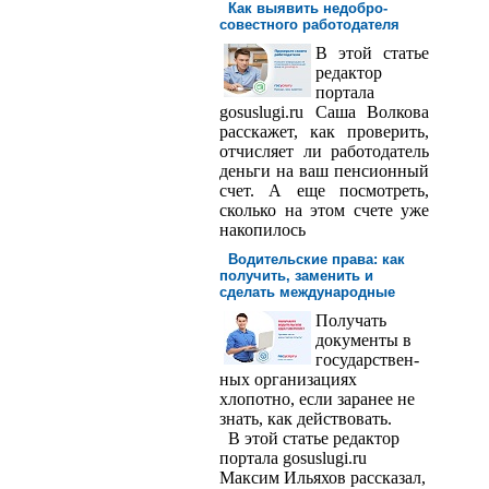
Как выявить недобро­
совестного работодателя
В этой статье
редактор
порта­ла
gosuslugi.ru Саша Волкова
расскажет, как проверить,
отчисляет ли работодатель
деньги на ваш пенсионный
счет. А еще посмотреть,
сколько на этом счете уже
накопилось
Водительские права: как
получить, заменить и
сделать международ­ные
Получать
доку­менты в
государствен­
ных организациях
хлопотно, если заранее не
знать, как действовать.
В этой статье редактор
портала gosuslugi.ru
Максим Ильяхов рассказал,