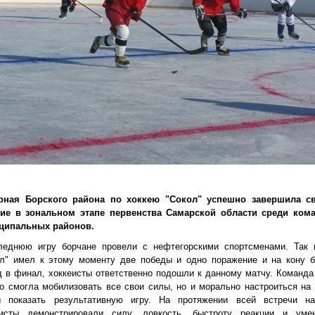
ная Борского района по хоккею "Сокол" успешно завершила с
тие в зональном этапе первенства Самарской области среди ком
ципальных районов.
леднюю игру борчане провели с нефтегорскими спортсменами. Так 
ол" имел к этому моменту две победы и одно поражение и на кону 
 в финал, хоккеисты ответственно подошли к данному матчу. Команда
о смогла мобилизовать все свои силы, но и морально настроиться на 
ы показать результативную игру. На протяжении всей встречи н
еисты демонстрировали силу, ловкость, быстроту реакции и уме