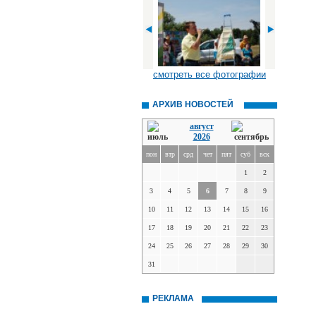
смотреть все фотографии
АРХИВ НОВОСТЕЙ
август
2026
пон
втр
срд
чет
пят
суб
вск
1
2
3
4
5
6
7
8
9
10
11
12
13
14
15
16
17
18
19
20
21
22
23
24
25
26
27
28
29
30
31
РЕКЛАМА