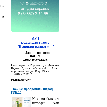
яча
ШЕВ
МУП
"редакция газеты
"Борские известия""
Имеет в продаже
КАРТУ
СЕЛА БОРСКОЕ
Наш адрес: с.Борское, ул. Демьяна
Бедного 3, часы работы: с 8 до 17 час,
перерыв на обед с 12 до 13 час.
т.8(84667)2-12-65
Редакция "БИ"
Как не просрочить штраф
ГИБДД
Какими бывают
штрафы, как