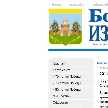
Главная
Карта сайта
Рейтинг сай
Газета Борс
Главная
Главная
21.08.
Карта сайта
Спо
к 70-летию Победы
В суб
к 75-летию Победы
Самар
к 80-летию Победы
Здешн
Мы - помним
време
части
Общество
трина