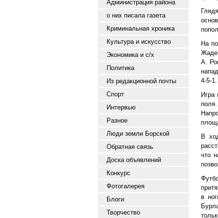
Администрация района
Гляд
о них писала газета
осно
Криминальная хроника
попол
Культура и искусство
На по
Жаден
Экономика и с/х
А. Ро
Политика
напад
4-5-1.
Из редакционной почты
Спорт
Игра 
поля.
Интервью
Напр
Разное
площа
Люди земли Борской
В хо
расст
Обратная связь
что 
Доска объявлений
позво
Конкурс
Футб
Фотогалерея
притя
в но
Блоги
Бурла
Творчество
тольк