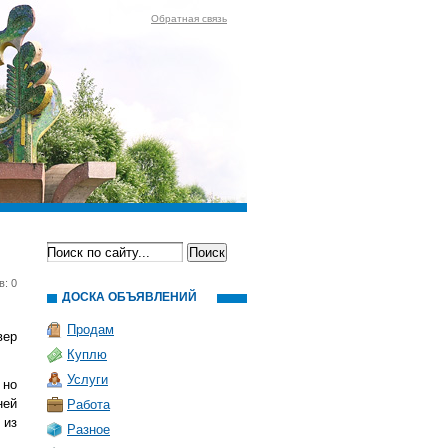
Обратная связь
в: 0
ДОСКА ОБЪЯВЛЕНИЙ
Продам
вер
Куплю
Услуги
 но
ней
Работа
 из
Разное