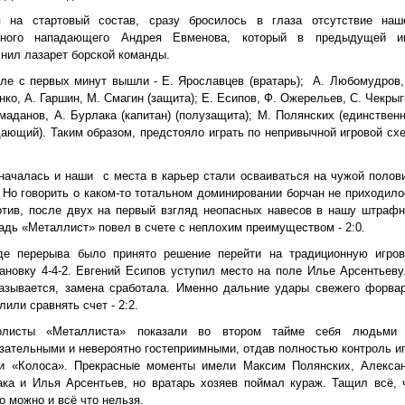
я на стартовый состав, сразу бросилось в глаза отсутствие наш
вного нападающего Андрея Евменова, который в предыдущей и
нил лазарет борской команды.
ле с первых минут вышли - Е. Ярославцев (вратарь);
А. Любомудров,
ко, А. Гаршин, М. Смагин (защита); Е. Есипов, Ф. Ожерельев, С. Чекрыг
маданов, А. Бурлака (капитан) (полузащита); М. Полянских (единствен
ающий). Таким образом, предстояло играть по непривычной игровой сх
началась и наши
с места в карьер стали осваиваться на чужой полов
 Но говорить о каком-то тотальном доминировании борчан не приходило
отив, после двух на первый взгляд неопасных навесов в нашу штраф
дь «Металлист» повел в счете с неплохим преимуществом - 2:0.
де перерыва было принято решение перейти на традиционную игро
ановку 4-4-2. Евгений Есипов уступил место на поле Илье Арсентьеву
называется, замена сработала. Именно дальние удары свежего форва
лили сравнять счет - 2:2.
олисты «Металлиста» показали во втором тайме себя людьми
зательными и невероятно гостеприимными, отдав полностью контроль и
ги «Колоса». Прекрасные моменты имели Максим Полянских, Алекса
ка и Илья Арсентьев, но вратарь хозяев поймал кураж. Тащил всё, 
о можно и всё что нельзя.