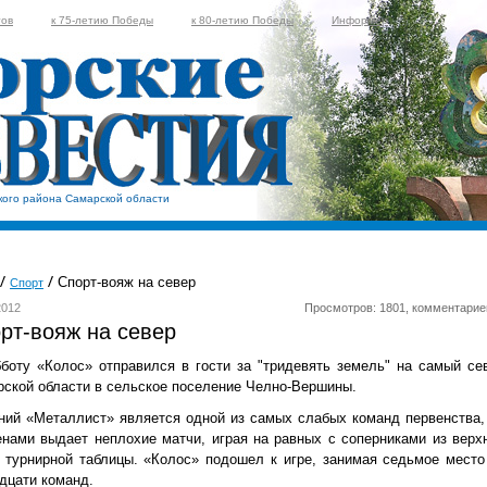
тов
к 75-летию Победы
к 80-летию Победы
Информер
кого района Самарской области
Спорт-вояж на север
Спорт
2012
Просмотров: 1801, комментарие
рт-вояж на север
боту «Колос» отправился в гости за "тридевять земель" на самый се
ской области в сельское поселение Челно-Вершины.
ий «Металлист» является одной из самых слабых команд первенства,
нами выдает неплохие матчи, играя на равных с соперниками из верх
 турнирной таблицы. «Колос» подошел к игре, занимая седьмое место
дцати команд.