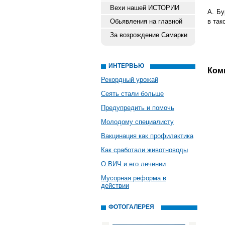
Вехи нашей ИСТОРИИ
А. Бу
Обьявления на главной
в так
За возрождение Самарки
ИНТЕРВЬЮ
Ком
Рекордный урожай
Сеять стали больше
Предупредить и помочь
Молодому специалисту
Вакцинация как профилактика
Как сработали животноводы
О ВИЧ и его лечении
Мусорная реформа в
действии
ФОТОГАЛЕРЕЯ