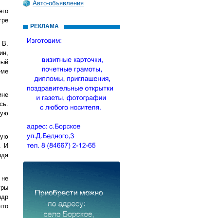
Авто-объявления
его
гре
РЕКЛАМА
 В.
ин,
ный
еме
ине
сь.
ную
вую
. И
рда
 не
гры
ндр
что