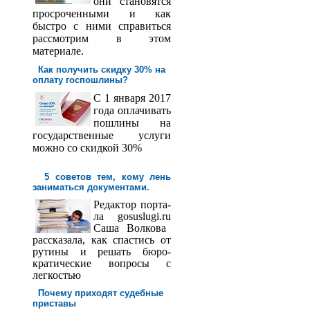
они становятся
просроченными и как
быстро с ними справиться
рассмотрим в этом
материале.
Как получить скидку 30% на
оплату госпош­лины?
С 1 января 2017
года оплачивать
пошлины на
государственные услуги
можно со скидкой 30%
5 советов тем, кому лень
заниматься документами.
Редактор порта­
ла
gosuslugi
.
ru
Саша
Волкова
рассказала, как спастись от
рутины и решать бюро­
кратические вопросы с
легкостью
Почему приходят судебные
приставы