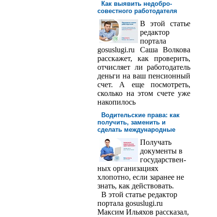
Как выявить недобро­
совестного работодателя
В этой статье
редактор
порта­ла
gosuslugi.ru Саша Волкова
расскажет, как проверить,
отчисляет ли работодатель
деньги на ваш пенсионный
счет. А еще посмотреть,
сколько на этом счете уже
накопилось
Водительские права: как
получить, заменить и
сделать международ­ные
Получать
доку­менты в
государствен­
ных организациях
хлопотно, если заранее не
знать, как действовать.
В этой статье редактор
портала gosuslugi.ru
Максим Ильяхов рассказал,