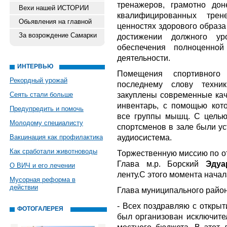
тренажеров, грамотно до
Вехи нашей ИСТОРИИ
квалифицированных трен
Обьявления на главной
ценностях здорового образ
За возрождение Самарки
достижении должного ур
обеспечения полноценной
деятельности.
ИНТЕРВЬЮ
Помещения спортивного
Рекордный урожай
последнему слову техни
закуплены современные ка
Сеять стали больше
инвентарь, с помощью кото
Предупредить и помочь
все группы мышц. С целью
Молодому специалисту
спортсменов в зале были ус
аудиосистема.
Вакцинация как профилактика
Как сработали животноводы
Торжественную миссию по о
Глава м.р. Борский
Эдуа
О ВИЧ и его лечении
ленту.С этого момента начал
Мусорная реформа в
действии
Глава муниципального райо
- Всех поздравляю с открыт
ФОТОГАЛЕРЕЯ
был организован исключител