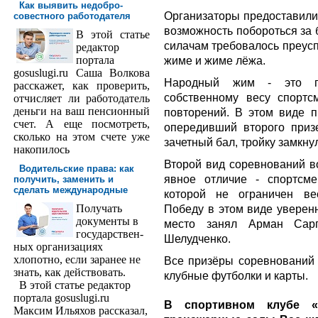
Как выявить недобро­
Организаторы предоставил
совестного работодателя
возможность побороться за 
В этой статье
силачам требовалось преусп
редактор
порта­ла
жиме и жиме лёжа.
gosuslugi.ru Саша Волкова
Народный жим - это п
расскажет, как проверить,
собственному весу спортс
отчисляет ли работодатель
деньги на ваш пенсионный
повторений. В этом виде 
счет. А еще посмотреть,
опередивший второго приз
сколько на этом счете уже
зачетный бал, тройку замкну
накопилось
Второй вид соревнований в
Водительские права: как
явное отличие - спортсм
получить, заменить и
сделать международ­ные
которой не ограничен ве
Получать
Победу в этом виде уверен
доку­менты в
место занял Арман Сарг
государствен­
Шелудченко.
ных организациях
хлопотно, если заранее не
Все призёры соревнований 
знать, как действовать.
клубные футболки и карты.
В этой статье редактор
портала gosuslugi.ru
В спортивном клубе «
Максим Ильяхов рассказал,