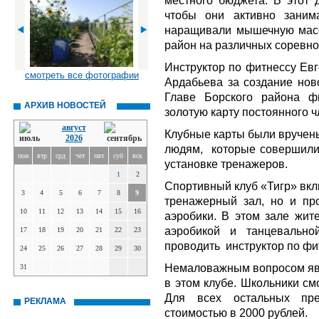
местного бюджета. В этот 
чтобы они активно заним
наращивали мышечную масс
район на различных соревн
Инструктор по фитнессу Ев
смотреть все фотографии
Ардабьева за создание нов
Главе Борского района ф
АРХИВ НОВОСТЕЙ
золотую карту постоянного ч
август
Клубные карты были вручен
2026
людям,
которые совершили
пон
втр
срд
чет
пят
суб
вск
установке тренажеров.
1
2
Спортивный клуб «Тигр» вкл
3
4
5
6
7
8
9
тренажерный зал, но и пр
10
11
12
13
14
15
16
аэробики. В этом зале жит
аэробикой и танцевально
17
18
19
20
21
22
23
проводить
инструктор по ф
24
25
26
27
28
29
30
Немаловажным вопросом явл
31
в этом клубе. Школьники см
Для всех остальных пре
РЕКЛАМА
стоимостью в 2000 рублей.