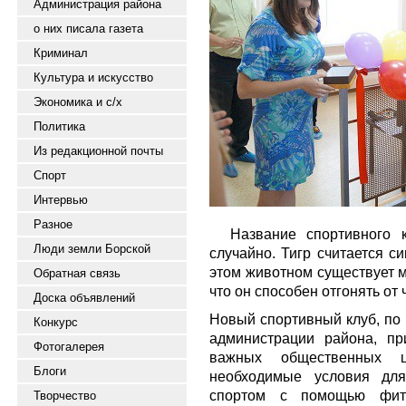
Администрация района
о них писала газета
Криминал
Культура и искусство
Экономика и с/х
Политика
Из редакционной почты
Спорт
Интервью
Разное
Название спортивного 
Люди земли Борской
случайно. Тигр считается с
этом животном существует мн
Обратная связь
что он способен отгонять от
Доска объявлений
Новый спортивный клуб, по 
Конкурс
администрации района, пр
Фотогалерея
важных общественных ц
Блоги
необходимые условия для
спортом с помощью фитн
Творчество