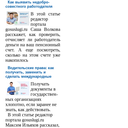
Как выявить недобро­
совестного работодателя
В этой статье
редактор
порта­ла
gosuslugi.ru Саша Волкова
расскажет, как проверить,
отчисляет ли работодатель
деньги на ваш пенсионный
счет. А еще посмотреть,
сколько на этом счете уже
накопилось
Водительские права: как
получить, заменить и
сделать международ­ные
Получать
доку­менты в
государствен­
ных организациях
хлопотно, если заранее не
знать, как действовать.
В этой статье редактор
портала gosuslugi.ru
Максим Ильяхов рассказал,