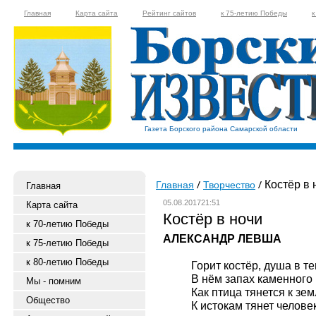
Главная
Карта сайта
Рейтинг сайтов
к 75-летию Победы
к
Газета Борского района Самарской области
Костёр в 
Главная
Творчество
Главная
05.08.201721:51
Карта сайта
Костёр в ночи
к 70-летию Победы
АЛЕКСАНДР ЛЕВША
к 75-летию Победы
к 80-летию Победы
Горит костёр, душа в те
В нём запах каменного 
Мы - помним
Как птица тянется к зем
Общество
К истокам тянет челове