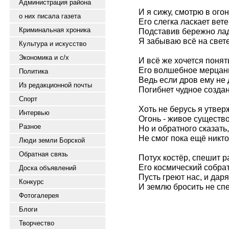
Администрация района
И я сижу, смотрю в огон
о них писала газета
Его слегка ласкает вете
Криминальная хроника
Подставив бережно ла
Я забываю всё на свете
Культура и искусство
Экономика и с/х
И всё же хочется понят
Его волшебное мерцан
Политика
Ведь если дров ему не 
Из редакционной почты
Погибнет чудное создан
Спорт
Хоть не берусь я утвер
Интервью
Огонь - живое существо
Разное
Но и обратного сказать,
Не смог пока ещё никто
Люди земли Борской
Обратная связь
Потух костёр, спешит р
Его космический собрат
Доска объявлений
Пусть греют нас, и даря
Конкурс
И землю бросить не сп
Фотогалерея
Блоги
Творчество