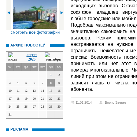
исходящих вызовов. Скача
софтфон, владелец вирту
любые городские или мобил
Подобрав максимально под
значительно сэкономить на
смотреть все фотографии
вызовов: Режим приемки
настраивается на нужное
АРХИВ НОВОСТЕЙ
ограничить нежелательны
август
списка; Возможность посм
2026
принимать или нет этот 
пон
втр
срд
чет
пят
суб
вск
номера многоканальные. Чи
1
2
линий при этом не ограничив
зависит лишь от числа п
3
4
5
6
7
8
9
абонента.
10
11
12
13
14
15
16
17
18
19
20
21
22
23
11.01.2014
Борис Зверев
24
25
26
27
28
29
30
31
РЕКЛАМА