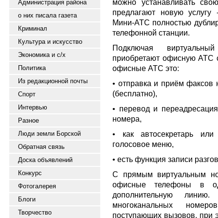
можно устанавливать сво
Администрация района
предлагают новую услугу 
о них писала газета
Мини-АТС полностью дубли
Криминал
телефонной станции.
Культура и искусство
Подключая виртуальны
Экономика и с/х
приобретают офисную АТС 
офисные АТС это:
Политика
Из редакционной почты
• отправка и приём факсов 
(бесплатно),
Спорт
Интервью
• перевод и переадресация
номера,
Разное
• как автосекретарь или
Люди земли Борской
голосовое меню,
Обратная связь
• есть функция записи разго
Доска объявлений
Конкурс
С прямым виртуальным но
офисные телефоны в од
Фотогалерея
дополнительную линию.
Блоги
многоканальных номер
Творчество
поступающих вызовов, при 