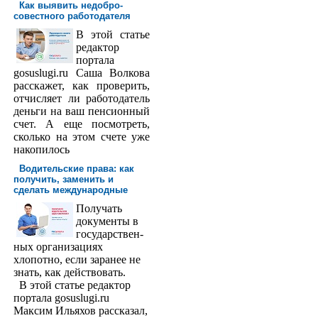
Как выявить недобро­
совестного работодателя
В этой статье
редактор
порта­ла
gosuslugi.ru Саша Волкова
расскажет, как проверить,
отчисляет ли работодатель
деньги на ваш пенсионный
счет. А еще посмотреть,
сколько на этом счете уже
накопилось
Водительские права: как
получить, заменить и
сделать международ­ные
Получать
доку­менты в
государствен­
ных организациях
хлопотно, если заранее не
знать, как действовать.
В этой статье редактор
портала gosuslugi.ru
Максим Ильяхов рассказал,