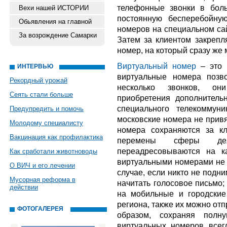
телефонные звонки в боль
Вехи нашей ИСТОРИИ
постоянную бесперебойну
Обьявления на главной
номеров на специальном сай
За возрождение Самарки
Затем за клиентом закрепл
номер, на который сразу же
Виртуальный номер
– это 
ИНТЕРВЬЮ
виртуальные номера позв
Рекордный урожай
несколько звонков, он
Сеять стали больше
приобретения дополнитель
специального телекоммун
Предупредить и помочь
московские номера не привя
Молодому специалисту
номера сохраняются за к
Вакцинация как профилактика
перемены сферы деят
переадресовываются на к
Как сработали животноводы
виртуальными номерами не 
О ВИЧ и его лечении
случае, если никто не подн
Мусорная реформа в
начитать голосовое письмо
действии
на мобильные и городские
региона, также их можно отп
ФОТОГАЛЕРЕЯ
образом, сохраняя полн
виртуальных номеров всег