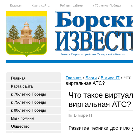
Главная
Карта сайта
Рейтинг сайтов
к 75-летию Победы
к
Газета Борского района Самарской области
Что 
Главная
Блоги
В мире IT
Главная
виртальная АТС?
Карта сайта
Что такое виртуа
к 70-летию Победы
виртальная АТС?
к 75-летию Победы
к 80-летию Победы
В мире IT
Мы - помним
Общество
Развитие техники достигло 