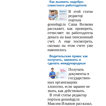
Как выявить недобро­
совестного работодателя
В этой статье
редактор
порта­ла
gosuslugi.ru Саша Волкова
расскажет, как проверить,
отчисляет ли работодатель
деньги на ваш пенсионный
счет. А еще посмотреть,
сколько на этом счете уже
накопилось
Водительские права: как
получить, заменить и
сделать международ­ные
Получать
доку­менты в
государствен­
ных организациях
хлопотно, если заранее не
знать, как действовать.
В этой статье редактор
портала gosuslugi.ru
Максим Ильяхов рассказал,