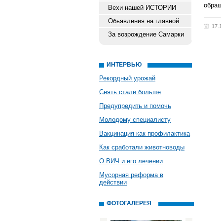
обращ
Вехи нашей ИСТОРИИ
Обьявления на главной
17.
За возрождение Самарки
ИНТЕРВЬЮ
Рекордный урожай
Сеять стали больше
Предупредить и помочь
Молодому специалисту
Вакцинация как профилактика
Как сработали животноводы
О ВИЧ и его лечении
Мусорная реформа в
действии
ФОТОГАЛЕРЕЯ