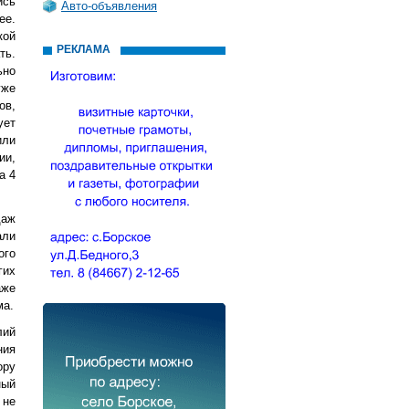
ись
Авто-объявления
ее.
кой
РЕКЛАМА
ть.
ьно
уже
ов,
ует
или
ии,
а 4
даж
али
ого
гих
аже
ма.
лий
ния
ору
ный
 не