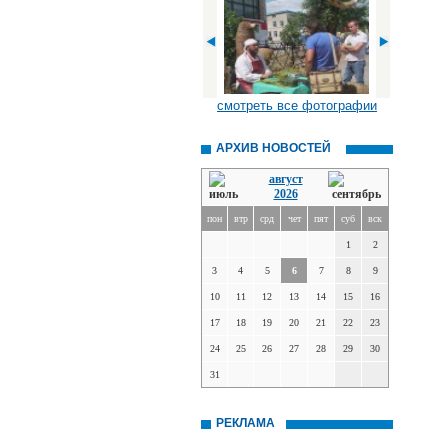
смотреть все фотографии
АРХИВ НОВОСТЕЙ
август
2026
пон
втр
срд
чет
пят
суб
вск
1
2
3
4
5
6
7
8
9
10
11
12
13
14
15
16
17
18
19
20
21
22
23
24
25
26
27
28
29
30
31
РЕКЛАМА