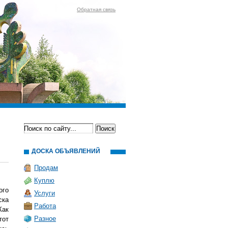
Обратная связь
ДОСКА ОБЪЯВЛЕНИЙ
Продам
Куплю
ого
Услуги
ска
Работа
Как
Разное
тот