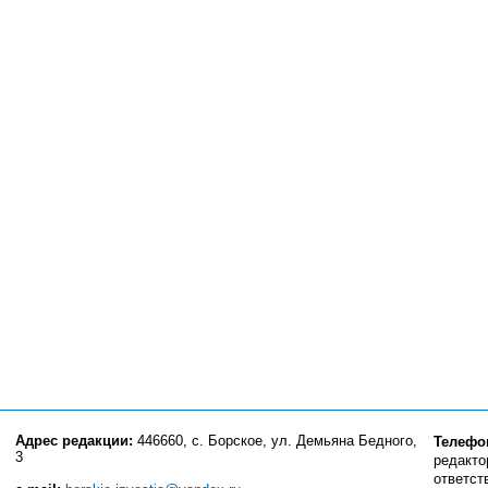
Адрес редакции:
446660, с. Борское, ул. Демьяна Бедного,
Телефо
3
редактор
ответст