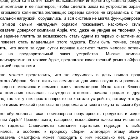
фон, десятки и сотни тысяч пользователей интернета буквально ринул
йт компании и ее партнеров, чтобы сделать заказ на устройство заран
 огромного количества желающих серверы сайтов не справились с та
сальной нагрузкой, обрушились, и вся система не могла функционирова
 эпизод самым наглядным образом показывает, насколько сил
ователи доверяют компании Apple, что, даже не увидев ее творения, 
ы заранее платить за возможность стать одним из первых счастливчик
 повезет стать владельцем этого гаджета. Если быть точнее, след
ить, что всего за одни сутки порядка шестисот тысяч человек остав
ки на предварительный заказ устройства. Многие компан
ализируемые на технике Apple, предлагают качественный ремонт айфон
антией надежности.
же можете представить, что же случилось в день начала про
ртого Айфона. Всего лишь за семьдесят два часа покупатели расхват
 одного миллиона и семисот тысяч экземпляров. Из-за такого бешен
са компания оказалась вынуждена отложить начала продаж в дру
ах, так как у них просто-напросто не хватало устройств, потому что д
 оптимистический прогнозы не предполагали такого покупательского бу
же обусловлена такая неимоверная популярность продуктов и изде
ании Apple? Прежде всего, наверное, высочайшим качеством исполне
ого гаджета. Специалисты компании тщательно подходят к выб
риалов, а особенно к процессу сборки. Благодаря этому обыч
зователь смартфона может проходить с ним несколько лет, даже