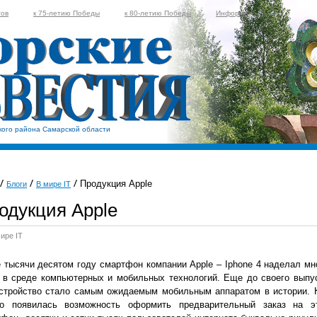
тов
к 75-летию Победы
к 80-летию Победы
Информер
кого района Самарской области
Продукция Apple
Блоги
В мире IT
одукция Apple
ире IT
 тысячи десятом году смартфон компании Apple – Iphone 4 наделал мн
 в среде компьютерных и мобильных технологий. Еще до своего выпу
устройство стало самым ожидаемым мобильным аппаратом в истории. 
ко появилась возможность оформить предварительный заказ на э