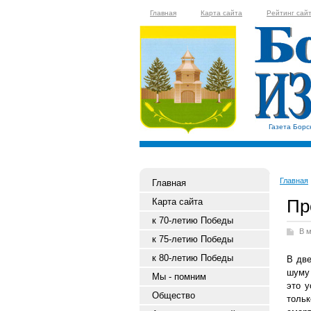
Главная
Карта сайта
Рейтинг сай
Газета Борс
Главная
Главная
Пр
Карта сайта
к 70-летию Победы
В м
к 75-летию Победы
к 80-летию Победы
В две
шуму
Мы - помним
это 
Общество
толь