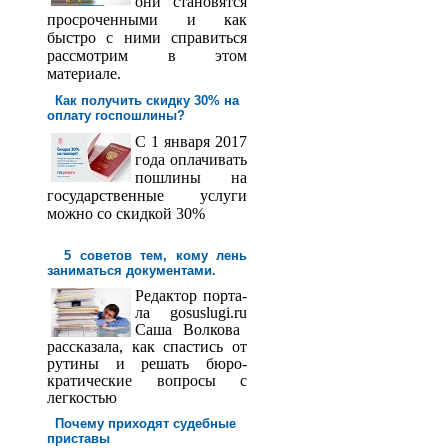
они становятся
просроченными и как
быстро с ними справиться
рассмотрим в этом
материале.
Как получить скидку 30% на
оплату госпош­лины?
С 1 января 2017
года оплачивать
пошлины на
государственные услуги
можно со скидкой 30%
5 советов тем, кому лень
заниматься документами.
Редактор порта­
ла
gosuslugi
.
ru
Саша
Волкова
рассказала, как спастись от
рутины и решать бюро­
кратические вопросы с
легкостью
Почему приходят судебные
приставы