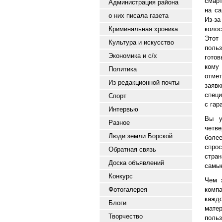
смарт
Администрация района
на са
о них писала газета
Из-за
Криминальная хроника
колос
Этот
Культура и искусство
польз
Экономика и с/х
готов
кому
Политика
отмет
Из редакционной почты
заяв
специ
Спорт
с гар
Интервью
Вы у
Разное
четве
Люди земли Борской
более
спро
Обратная связь
стран
Доска объявлений
самые
Конкурс
Чем 
Фотогалерея
комп
кажд
Блоги
мате
Творчество
поль