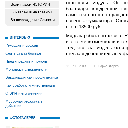
голосовой модуль. Он ни
Вехи нашей ИСТОРИИ
благодаря внедренной сис
Обьявления на главной
самостоятельно возвращает
За возрождение Самарки
своего аккумулятора. Стои
всего 13500 руб.
Модель робота-пылесоса iR
ИНТЕРВЬЮ
все те же возможности и те
Рекордный урожай
том, что эта модель осна
стена» и дополнительным ф
Сеять стали больше
Предупредить и помочь
07.10.2013
Борис Зверев
Молодому специалисту
Вакцинация как профилактика
Как сработали животноводы
О ВИЧ и его лечении
Мусорная реформа в
действии
ФОТОГАЛЕРЕЯ