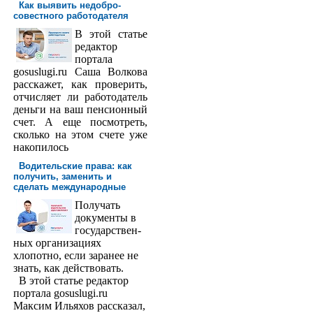
Как выявить недобро­
совестного работодателя
В этой статье
редактор
порта­ла
gosuslugi.ru Саша Волкова
расскажет, как проверить,
отчисляет ли работодатель
деньги на ваш пенсионный
счет. А еще посмотреть,
сколько на этом счете уже
накопилось
Водительские права: как
получить, заменить и
сделать международ­ные
Получать
доку­менты в
государствен­
ных организациях
хлопотно, если заранее не
знать, как действовать.
В этой статье редактор
портала gosuslugi.ru
Максим Ильяхов рассказал,