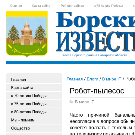
Главная
Карта сайта
Рейтинг сайтов
к 75-летию Победы
к
Газета Борского района Самарской области
Робо
Главная
Блоги
В мире IT
Главная
Карта сайта
Робот-пылесос
к 70-летию Победы
В мире IT
к 75-летию Победы
к 80-летию Победы
Часто причиной банальн
Мы - помним
несогласие в вопросе обычно
хочется ползать с тяжелым 
Общество
по телевизору показывают ф