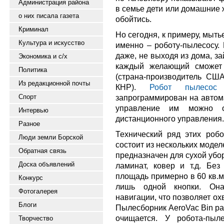
Администрация района
в семье дети или домашние 
о них писала газета
обойтись.
Криминал
Но сегодня, к примеру, мыть
Культура и искусство
именно – роботу-пылесосу. 
даже, не выходя из дома, з
Экономика и с/х
каждый желающий сможет 
Политика
(страна-производитель США
Из редакционной почты
КНР).
Робот пылесос
i
Спорт
запрограммирован на автом
управление им можно о
Интервью
дистанционного управления.
Разное
Технический ряд этих роб
Люди земли Борской
состоит из нескольких моде
Обратная связь
предназначен для сухой убо
Доска объявлений
ламинат, ковер и т.д. Без
площадь примерно в 60 кв.м
Конкурс
лишь одной кнопки. Она
Фотогалерея
навигации, что позволяет о
Блоги
Пылесборник AeroVac Bin ра
очищается. У робота-пыл
Творчество